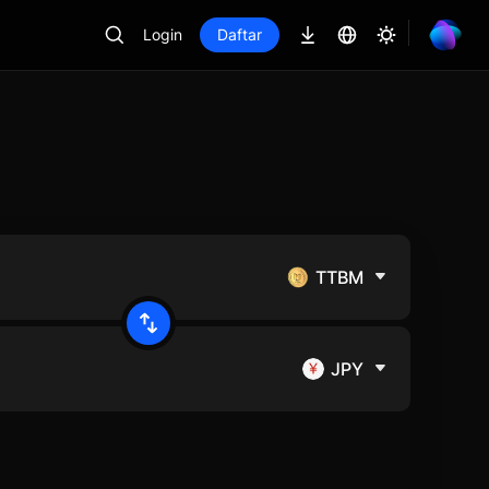
Login
Daftar
TTBM
JPY