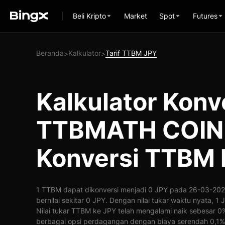
Beli Kripto
Market
Spot
Futures
Beranda
Kalkulator
Tarif TTBM JPY
>
>
Kalkulator Konv
TTBMATH COIN 
Konversi TTBM 
1 TTBM dapat dikonversi menjadi 0 JPY pada 26-03-2026
bernilai sekitar 0 JPY. Dengan nilai tukar waktu nyata, 
Nilai tukar TTBM ke JPY telah mengalami naik sebesar 
berbagai opsi perdagangan dengan biaya serendah 0,1%