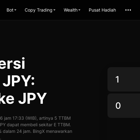
Bot
Copy Trading
Wealth
Pusat Hadiah
ersi
JPY:
ke JPY
 jam 17:33 (WIB), artinya 5 TTBM
1 JPY dapat membeli sekitar E TTBM.
0% dalam 24 jam. BingX menawarkan
.