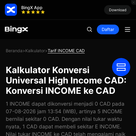
BingX App
Download
Daftar
Beranda
Kalkulator
Tarif INCOME CAD
>
>
Kalkulator Konversi
Universal High Income CAD:
Konversi INCOME ke CAD
1 INCOME dapat dikonversi menjadi 0 CAD pada
07-08-2026 jam 13:54 (WIB), artinya 5 INCOME
bernilai sekitar 0 CAD. Dengan nilai tukar waktu
nyata, 1 CAD dapat membeli sekitar E INCOME.
Nilai tukar INCOME ke CAD telah mengalami naik