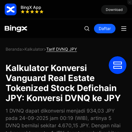
BingX App
Download
Daftar
Beranda
Kalkulator
Tarif DVNQ JPY
>
>
Kalkulator Konversi
Vanguard Real Estate
Tokenized Stock Defichain
JPY: Konversi DVNQ ke JPY
1 DVNQ dapat dikonversi menjadi 934,03 JPY
pada 24-09-2025 jam 00:19 (WIB), artinya 5
DVNQ bernilai sekitar 4.670,15 JPY. Dengan nilai