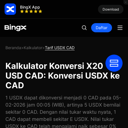
BingX App
Download
Daftar
Beranda
Kalkulator
Tarif USDX CAD
>
>
Kalkulator Konversi X20
USD CAD: Konversi USDX ke
CAD
1 USDX dapat dikonversi menjadi 0 CAD pada 05-
02-2026 jam 00:05 (WIB), artinya 5 USDX bernilai
sekitar 0 CAD. Dengan nilai tukar waktu nyata, 1
CAD dapat membeli sekitar E USDX. Nilai tukar
USDX ke CAD telah mengalami naik sebesar 0%