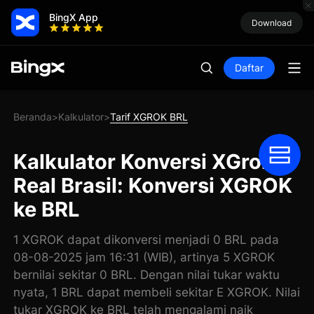
BingX App
Download
Daftar
Beranda
Kalkulator
Tarif XGROK BRL
>
>
Kalkulator Konversi XGrok
Real Brasil: Konversi XGROK
ke BRL
1 XGROK dapat dikonversi menjadi 0 BRL pada
08-08-2025 jam 16:31 (WIB), artinya 5 XGROK
bernilai sekitar 0 BRL. Dengan nilai tukar waktu
nyata, 1 BRL dapat membeli sekitar E XGROK. Nilai
tukar XGROK ke BRL telah mengalami naik