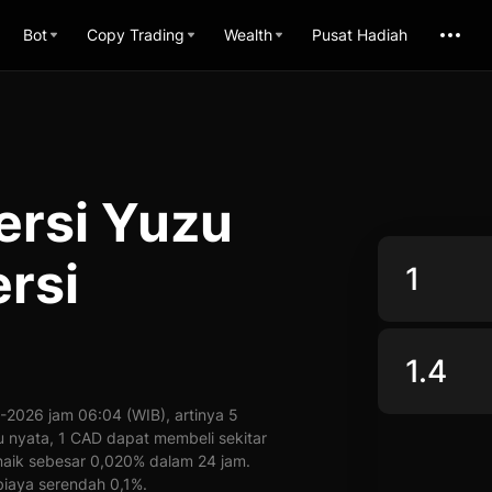
Bot
Copy Trading
Wealth
Pusat Hadiah
ersi Yuzu
rsi
2026 jam 06:04 (WIB), artinya 5
tu nyata, 1 CAD dapat membeli sekitar
naik sebesar 0,020% dalam 24 jam.
iaya serendah 0,1%.