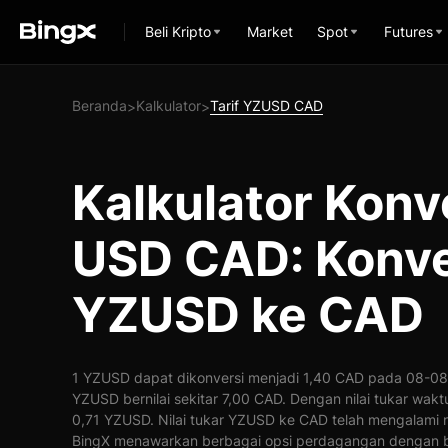
Beli Kripto
Market
Spot
Futures
Beranda
Kalkulator
Tarif YZUSD CAD
>
>
Kalkulator Konv
USD CAD: Konve
YZUSD ke CAD
1 YZUSD dapat dikonversi menjadi 1,40 CAD pada 08-08-
YZUSD bernilai sekitar 7,00 CAD. Dengan nilai tukar wak
0,71 YZUSD. Nilai tukar YZUSD ke CAD telah mengalami 
BingX menawarkan berbagai opsi perdagangan dengan b