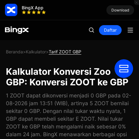
BingX App
Download
Daftar
Beranda
Kalkulator
Tarif ZOOT GBP
>
>
Kalkulator Konversi Zoo
GBP: Konversi ZOOT ke GBP
1 ZOOT dapat dikonversi menjadi 0 GBP pada 02-
08-2026 jam 13:51 (WIB), artinya 5 ZOOT bernilai
sekitar 0 GBP. Dengan nilai tukar waktu nyata, 1
GBP dapat membeli sekitar E ZOOT. Nilai tukar
ZOOT ke GBP telah mengalami naik sebesar 0%
dalam 24 jam. BingX menawarkan berbagai opsi