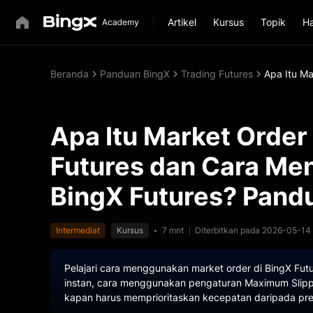
Artikel
Kursus
Topik
Ha
Beranda
Panduan BingX
Trading Futures
Apa Itu M
Apa Itu Market Order
Futures dan Cara Me
BingX Futures? Pand
Intermediat
Kursus
7 mnt
Diterbitkan pada 2026-05-14
Pelajari cara menggunakan market order di BingX Fu
instan, cara menggunakan pengaturan Maximum Slipp
kapan harus memprioritaskan kecepatan daripada pres