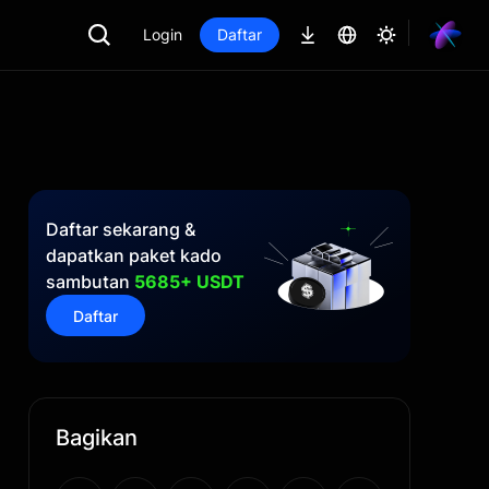
Login
Daftar
Daftar sekarang &
dapatkan paket kado
sambutan
5685+ USDT
Daftar
Bagikan