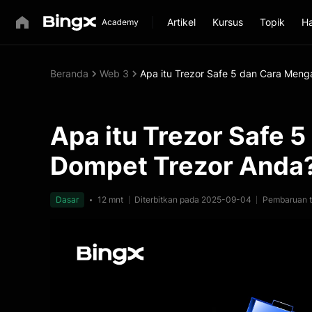
Artikel
Kursus
Topik
Ha
Beranda
Web 3
Apa itu Trezor Safe 5 dan Cara Men
Apa itu Trezor Safe 
Dompet Trezor Anda
Dasar
12 mnt
Diterbitkan pada 2025-09-04
Pembaruan t