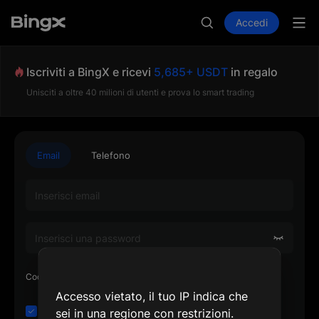
Accedi
Iscriviti a BingX e ricevi
5,685+ USDT
in regalo
Unisciti a oltre 40 milioni di utenti e prova lo smart trading
Email
Telefono
Codice di invito o UID del referente (facoltativo)
Accesso vietato, il tuo IP indica che
Ho letto e accetto l'
Accordo con il cliente
e
sei in una regione con restrizioni.
l'
Informativa sulla privacy