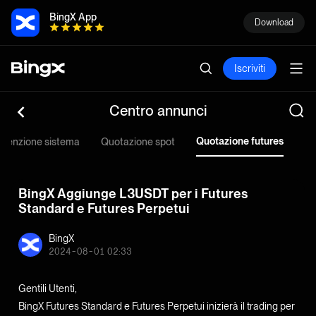
BingX App
Download
Iscriviti
Centro annunci
Quotazione futures
tenzione sistema
Quotazione spot
Qu
BingX Aggiunge L3USDT per i Futures
Standard e Futures Perpetui
BingX
2024-08-01 02:33
Gentili Utenti,
BingX Futures Standard e Futures Perpetui inizierà il trading per