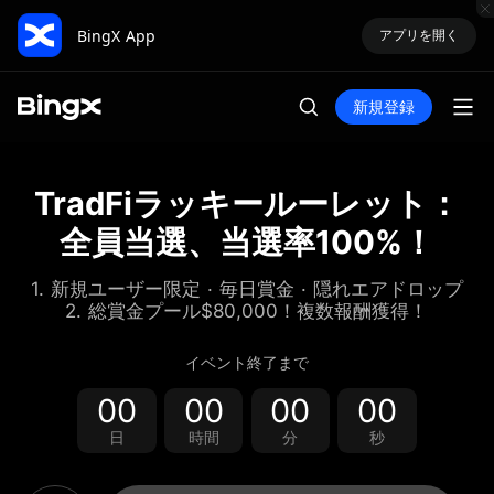
BingX App
アプリを開く
新規登録
TradFiラッキールーレット：
全員当選、当選率100%！
1. 新規ユーザー限定 · 毎日賞金 · 隠れエアドロップ
2. 総賞金プール$80,000！複数報酬獲得！
イベント終了まで
00
00
00
00
日
時間
分
秒