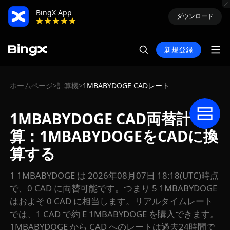
BingX App
ダウンロード
新規登録
ホームページ
計算機
1MBABYDOGE CADレート
>
>
1MBABYDOGE CAD両替計
算：1MBABYDOGEをCADに換
算する
1 1MBABYDOGE は 2026年08月07日 18:18(UTC)時点
で、0 CAD に両替可能です。つまり 5 1MBABYDOGE
はおよそ 0 CAD に相当します。リアルタイムレート
では、1 CAD で約 E 1MBABYDOGE を購入できます。
1MBABYDOGE から CAD へのレートは過去24時間で