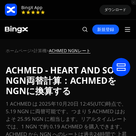
BingX App
ダウンロード
新規登録
ホームページ
計算機
ACHMED NGNレート
>
>
ACHMED - HEART AND SOL
NGN両替計算：ACHMEDを
NGNに換算する
1 ACHMED は 2025年10月20日 12:45(UTC)時点で、
5.19 NGN に両替可能です。つまり 5 ACHMED はお
よそ 25.95 NGN に相当します。リアルタイムレート
では、1 NGN で約 0.19 ACHMED を購入できます。
ACHMED から NGN へのレートは過去24時間で 上昇