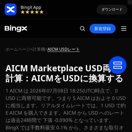
BingX App
ダウンロード
新規登録
ホームページ
計算機
AICM USDレート
>
>
AICM Marketplace USD両替
計算：AICMをUSDに換算する
1 AICM は 2026年07月08日 18:25(UTC)時点で、0
USD に両替可能です。つまり 5 AICM はおよそ 0 USD
に相当します。リアルタイムレートでは、1 USD で約
E AICM を購入できます。AICM から USD へのレート
は過去24時間で 下落 -0.090% となっています。
BingX では手数料最安 0.1% から、さまざまな取引オ