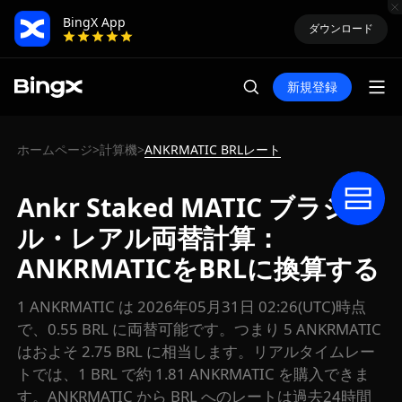
BingX App
ダウンロード
新規登録
ホームページ
計算機
ANKRMATIC BRLレート
>
>
Ankr Staked MATIC ブラジ
ル・レアル両替計算：
ANKRMATICをBRLに換算する
1 ANKRMATIC は 2026年05月31日 02:26(UTC)時点
で、0.55 BRL に両替可能です。つまり 5 ANKRMATIC
はおよそ 2.75 BRL に相当します。リアルタイムレー
トでは、1 BRL で約 1.81 ANKRMATIC を購入できま
す。ANKRMATIC から BRL へのレートは過去24時間