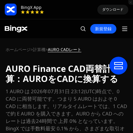
BingX App
ダウンロード
新規登録
ホームページ
計算機
AURO CADレート
>
>
AURO Finance CAD両替計
算：AUROをCADに換算する
1 AURO は 2026年07月31日 23:12(UTC)時点で、0
CAD に両替可能です。つまり 5 AURO はおよそ 0
CAD に相当します。リアルタイムレートでは、1 CAD
で約 E AURO を購入できます。AURO から CAD への
レートは過去24時間で 上昇 0% となっています。
BingX では手数料最安 0.1% から、さまざまな取引オ