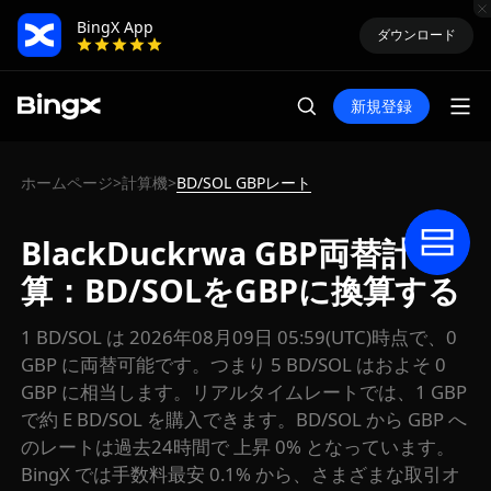
BingX App
ダウンロード
新規登録
ホームページ
計算機
BD/SOL GBPレート
>
>
BlackDuckrwa GBP両替計
算：BD/SOLをGBPに換算する
1 BD/SOL は 2026年08月09日 05:59(UTC)時点で、0
GBP に両替可能です。つまり 5 BD/SOL はおよそ 0
GBP に相当します。リアルタイムレートでは、1 GBP
で約 E BD/SOL を購入できます。BD/SOL から GBP へ
のレートは過去24時間で 上昇 0% となっています。
BingX では手数料最安 0.1% から、さまざまな取引オ