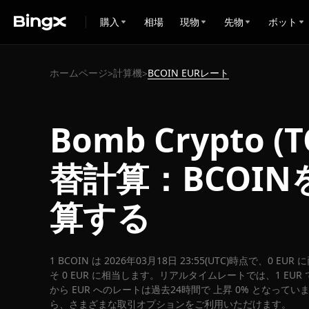
購入
相場
現物
先物
ボット
ホームページ
計算機
BCOIN EURレート
>
>
Bomb Crypto (
替計算：BCOIN
算する
1 BCOIN は 2026年03月18日 23:55(UTC)時点で、0 E
そ 0 EUR に相当します。リアルタイムレートでは、1 EUR で
から EUR へのレートは過去24時間で 上昇 0% となっています
ら、さまざまな取引オプションをご利用いただけます。