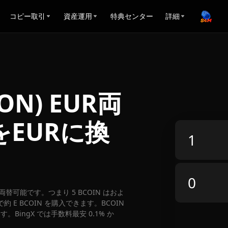
コピー取引
資産運用
特典センター
詳細
TON) EUR両
をEURに換
UR に両替可能です。つまり 5 BCOIN はおよ
約 E BCOIN を購入できます。BCOIN
。BingX では手数料最安 0.1% か