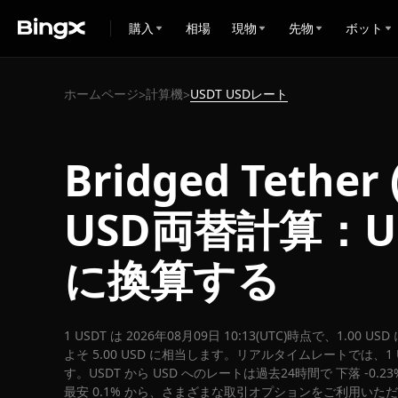
購入
相場
現物
先物
ボット
ホームページ
計算機
USDT USDレート
>
>
Bridged Tether 
USD両替計算：U
に換算する
1 USDT は 2026年08月09日 10:13(UTC)時点で、1.00 
よそ 5.00 USD に相当します。リアルタイムレートでは、1 US
す。USDT から USD へのレートは過去24時間で 下落 -0.2
最安 0.1% から、さまざまな取引オプションをご利用いた