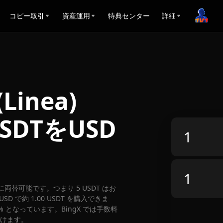
コピー取引
資産運用
特典センター
詳細
(Linea)
SDTをUSD
USD に両替可能です。つまり 5 USDT はお
D で約 1.00 USDT を購入できま
3% となっています。BingX では手数料
だけます。