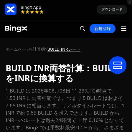
BingX App
ダウンロード
新規登録
ホームページ
計算機
BUILD INRレート
>
>
BUILD INR両替計算：BUILD
をINRに換算する
1 BUILD は 2026年08月08日 11:23(UTC)時点で、
1.53 INR に両替可能です。つまり 5 BUILD はおよそ
7.65 INR に相当します。リアルタイムレートでは、1
INR で約 0.65 BUILD を購入できます。BUILD から
INR へのレートは過去24時間で 上昇 0.10% となって
います。BingX では手数料最安 0.1% から、さまざま