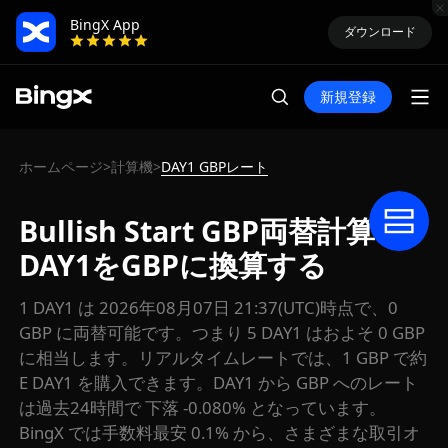
BingX App
ダウンロード
新規登録
ホームページ
計算機
DAY1 GBPレート
>
>
Bullish Start GBP両替計算：
DAY1をGBPに換算する
1 DAY1 は 2026年08月07日 21:37(UTC)時点で、0
GBP に両替可能です。つまり 5 DAY1 はおよそ 0 GBP
に相当します。リアルタイムレートでは、1 GBP で約
E DAY1 を購入できます。DAY1 から GBP へのレート
は過去24時間で 下落 -0.080% となっています。
BingX では手数料最安 0.1% から、さまざまな取引オ