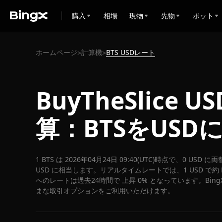
購入
相場
現物
先物
ボット
ホームページ
計算機
BTS USDレート
>
>
BuyTheSlice 
算：BTSをUSD
1 BTS は 2026年04月24日 09:40(UTC)時点で、0 USD
USD に相当します。リアルタイムレートでは、1 USD で約 E 
へのレートは過去24時間で 上昇 0% となっています。Bing
まな取引オプションをご利用いただけます。