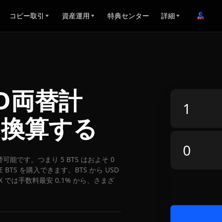
コピー取引
資産運用
特典センター
詳細
USD両替計
に換算する
 に両替可能です。つまり 5 BTS はおよそ 0
BTS を購入できます。BTS から USD
X では手数料最安 0.1% から、さまざ