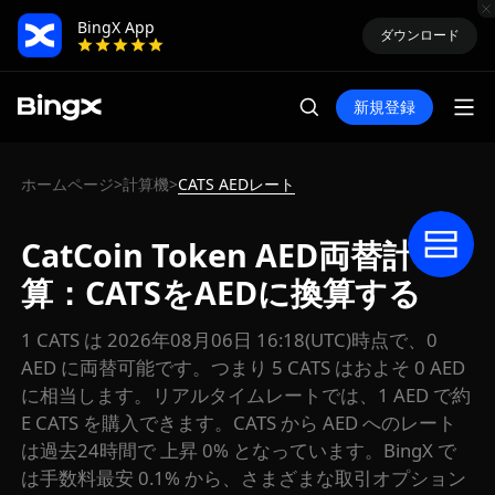
BingX App
ダウンロード
新規登録
ホームページ
計算機
CATS AEDレート
>
>
CatCoin Token AED両替計
算：CATSをAEDに換算する
1 CATS は 2026年08月06日 16:18(UTC)時点で、0
AED に両替可能です。つまり 5 CATS はおよそ 0 AED
に相当します。リアルタイムレートでは、1 AED で約
E CATS を購入できます。CATS から AED へのレート
は過去24時間で 上昇 0% となっています。BingX で
は手数料最安 0.1% から、さまざまな取引オプション