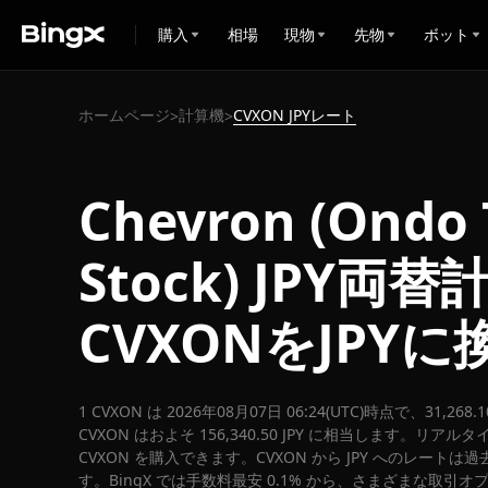
購入
相場
現物
先物
ボット
ホームページ
計算機
CVXON JPYレート
>
>
Chevron (Ondo 
Stock) JPY両
CVXONをJPY
1 CVXON は 2026年08月07日 06:24(UTC)時点で、31,26
CVXON はおよそ 156,340.50 JPY に相当します。リアルタイ
CVXON を購入できます。CVXON から JPY へのレートは過
す。BingX では手数料最安 0.1% から、さまざまな取