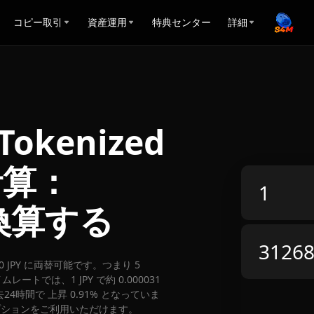
コピー取引
資産運用
特典センター
詳細
Tokenized
替計算：
に換算する
8.10 JPY に両替可能です。つまり 5
ムレートでは、1 JPY で約 0.000031
去24時間で 上昇 0.91% となっていま
引オプションをご利用いただけます。