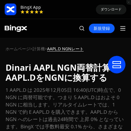
BingX App
ダウンロード
新規登録
ホームページ
計算機
AAPL.D NGNレート
>
>
Dinari AAPL NGN両替計算：
AAPL.DをNGNに換算する
1 AAPL.D は 2025年12月05日 16:40(UTC)時点で、0
NGN に両替可能です。つまり 5 AAPL.D はおよそ 0
NGN に相当します。リアルタイムレートでは、1
NGN で約 E AAPL.D を購入できます。AAPL.D から
NGN へのレートは過去24時間で 上昇 0% となってい
ます。BingX では手数料最安 0.1% から、さまざまな