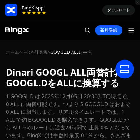
BingX App
ダウンロード
新規登録
ホームページ
計算機
GOOGL.D ALLレート
>
>
Dinari GOOGL ALL両替計算：
GOOGL.DをALLに換算する
1 GOOGL.D は 2025年12月05日 20:30(UTC)時点で、
0 ALL に両替可能です。つまり 5 GOOGL.D はおよそ
0 ALL に相当します。リアルタイムレートでは、1
ALL で約 E GOOGL.D を購入できます。GOOGL.D か
ら ALL へのレートは過去24時間で 上昇 0% となって
います。BingX では手数料最安 0.1% から、さまざま