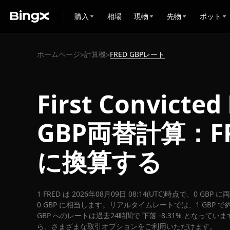
購入
相場
現物
先物
ボット
ホームページ
計算機
FRED GBPレート
>
>
First Convicte
GBP両替計算：F
に換算する
1 FRED は 2026年08月09日 08:14(UTC)時点で、0 GB
0 GBP に相当します。リアルタイムレートでは、1 GBP で約 
GBP へのレートは過去24時間で 下落 -8.31% となっています
ら、さまざまな取引オプションをご利用いただけます。