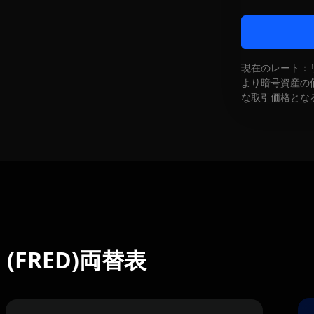
現在のレート：
より暗号資産の
な取引価格とな
ON (FRED)両替表