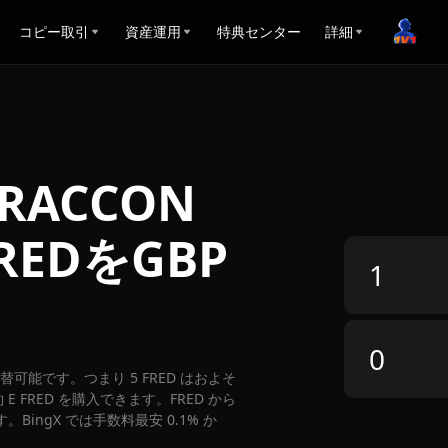
コピー取引
資産運用
特典センター
詳細
d RACCON
REDをGBP
P に両替可能です。つまり 5 FRED はおよそ
E FRED を購入できます。FRED から
。BingX では手数料最安 0.1% か