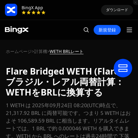
BingX App
ダウンロード
新規登録
ホームページ
計算機
WETH BRLレート
>
>
Flare Bridged WETH (Flare)
ブラジル・レアル両替計算：
WETHをBRLに換算する
1 WETH は 2025年09月24日 08:20(UTC)時点で、
21,317.92 BRL に両替可能です。つまり 5 WETH はお
よそ 106,589.59 BRL に相当します。リアルタイムレ
ートでは、1 BRL で約 0.000046 WETH を購入できま
す。WETH から BRL へのレートは過去24時間で 下落