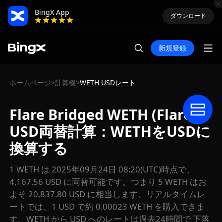
BingX App
ダウンロード
新規登録
ホームページ
計算機
WETH USDレート
>
>
Flare Bridged WETH (Flare)
USD両替計算：WETHをUSDに
換算する
1 WETH は 2025年09月24日 08:20(UTC)時点で、
4,167.56 USD に両替可能です。つまり 5 WETH はお
よそ 20,837.80 USD に相当します。リアルタイムレ
ートでは、1 USD で約 0.00023 WETH を購入できま
す。WETH から USD へのレートは過去24時間で 下落