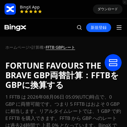
BingX App
ダウンロード
新規登録
ホームページ
計算機
FFTB GBPレート
>
>
FORTUNE FAVOURS THE
BRAVE GBP両替計算：FFTBを
GBPに換算する
1 FFTB は 2026年08月06日 05:09(UTC)時点で、0
GBP に両替可能です。つまり 5 FFTB はおよそ 0 GBP
に相当します。リアルタイムレートでは、1 GBP で約
E FFTB を購入できます。FFTB から GBP へのレート
は過去24時間で 上昇 0% となっています。BingX で