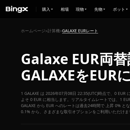
購入
相場
現物
先物
ボット
ホームページ
計算機
GALAXE EURレート
>
>
Galaxe EUR両
GALAXEをEU
1 GALAXE は 2026年07月08日 22:35(UTC)時点で、0 E
よそ 0 EUR に相当します。リアルタイムレートでは、1 EUR 
GALAXE から EUR へのレートは過去24時間で 上昇 0% 
0.1% から、さまざまな取引オプションをご利用いただけま