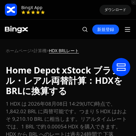
BingX App
ダウンロード
新規登録
ホームページ
計算機
HDX BRLレート
>
>
Home Depot xStock ブラジ
ル・レアル両替計算：HDXを
BRLに換算する
1 HDX は 2026年08月08日 14:29(UTC)時点で、
1,842.02 BRL に両替可能です。つまり 5 HDX はおよ
そ 9,210.10 BRL に相当します。リアルタイムレート
では、1 BRL で約 0.00054 HDX を購入できます。
HDX から BRL へのレートは過去24時間で 下落