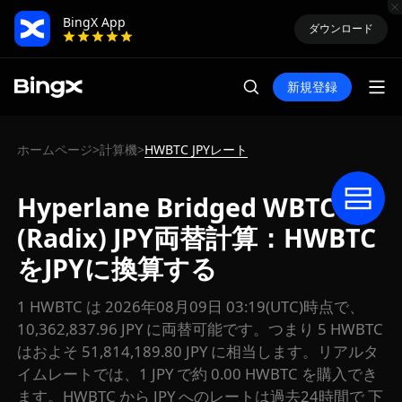
BingX App
ダウンロード
新規登録
ホームページ
計算機
HWBTC JPYレート
>
>
Hyperlane Bridged WBTC
(Radix) JPY両替計算：HWBTC
をJPYに換算する
1 HWBTC は 2026年08月09日 03:19(UTC)時点で、
10,362,837.96 JPY に両替可能です。つまり 5 HWBTC
はおよそ 51,814,189.80 JPY に相当します。リアルタ
イムレートでは、1 JPY で約 0.00 HWBTC を購入でき
ます。HWBTC から JPY へのレートは過去24時間で 下