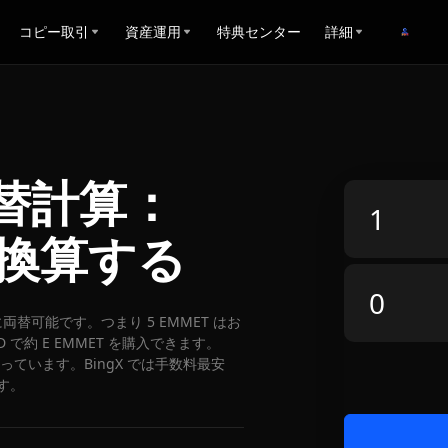
コピー取引
資産運用
特典センター
詳細
D両替計算：
に換算する
SD に両替可能です。つまり 5 EMMET はお
 で約 E EMMET を購入できます。
となっています。BingX では手数料最安
す。