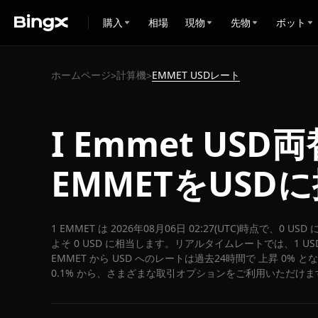
購入
相場
現物
先物
ボット
ホームページ
計算機
EMMET USDレート
>
>
I Emmet US
EMMETをUSD
1 EMMET は 2026年08月06日 02:27(UTC)時点で、0 U
よそ 0 USD に相当します。リアルタイムレートでは、1 USD
EMMET から USD へのレートは過去24時間で 上昇 0% 
0.1% から、さまざまな取引オプションをご利用いただけま