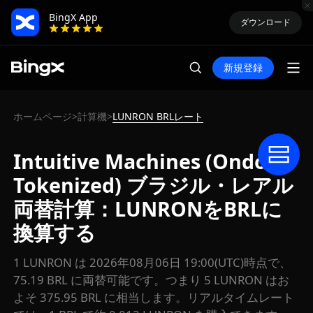
BingX App
ダウンロード
新規登録
ホームページ
計算機
LUNRON BRLレート
>
>
Intuitive Machines (Ondo
Tokenized) ブラジル・レアル
両替計算：LUNRONをBRLに
換算する
1 LUNRON は 2026年08月06日 19:00(UTC)時点で、
75.19 BRL に両替可能です。つまり 5 LUNRON はお
よそ 375.95 BRL に相当します。リアルタイムレート