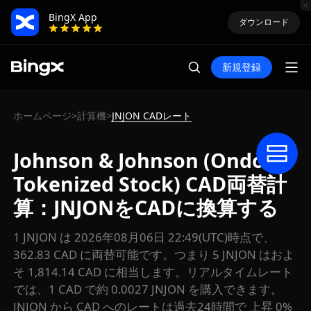
BingX App
ダウンロード
新規登録
ホームページ
計算機
JNJON CADレート
>
>
Johnson & Johnson (Ondo
Tokenized Stock) CAD両替計
算：JNJONをCADに換算する
1 JNJON は 2026年08月06日 22:49(UTC)時点で、
362.83 CAD に両替可能です。つまり 5 JNJON はおよ
そ 1,814.14 CAD に相当します。リアルタイムレート
では、1 CAD で約 0.0027 JNJON を購入できます。
JNJON から CAD へのレートは過去24時間で 上昇 0%