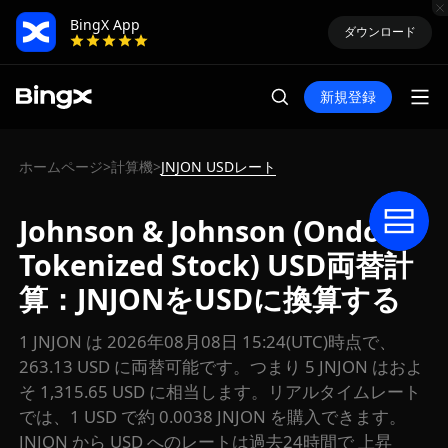
BingX App
ダウンロード
新規登録
ホームページ
計算機
JNJON USDレート
>
>
Johnson & Johnson (Ondo
Tokenized Stock) USD両替計
算：JNJONをUSDに換算する
1 JNJON は 2026年08月08日 15:24(UTC)時点で、
263.13 USD に両替可能です。つまり 5 JNJON はおよ
そ 1,315.65 USD に相当します。リアルタイムレート
では、1 USD で約 0.0038 JNJON を購入できます。
JNJON から USD へのレートは過去24時間で 上昇