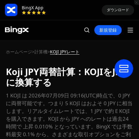
BingX App
ダウンロード
新規登録
ホームページ
計算機
KOJI JPYレート
>
>
Koji JPY両替計算：KOJIをJPY
に換算する
1 KOJI は 2026年07月09日 09:16(UTC)時点で、0 JPY
に両替可能です。つまり 5 KOJI はおよそ 0 JPY に相当
します。リアルタイムレートでは、1 JPY で約 E KOJI
を購入できます。KOJI から JPY へのレートは過去24
時間で 上昇 0.010% となっています。BingX では手数
料最安 0.1% から、さまざまな取引オプションをご利