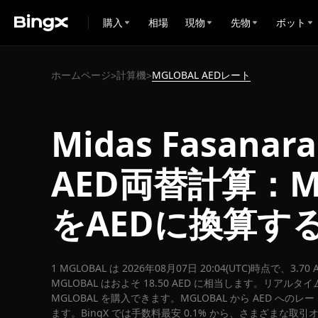
購入
相場
現物
先物
ボット
ホームページ
計算機
MGLOBAL AEDレート
>
>
Midas Fasanara
AED両替計算：M
をAEDに換算す
1 MGLOBAL は 2026年08月07日 20:04(UTC)時点で、3
MGLOBAL はおよそ 18.50 AED に相当します。リアルタイム
MGLOBAL を購入できます。MGLOBAL から AED へのレ
ます。BingX では手数料最安 0.1% から、さまざまな