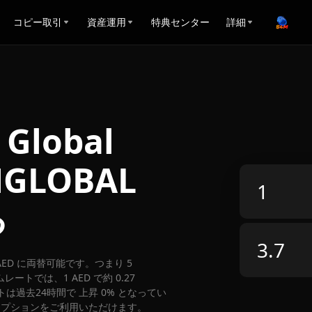
コピー取引
資産運用
特典センター
詳細
 Global
GLOBAL
る
.70 AED に両替可能です。つまり 5
レートでは、1 AED で約 0.27
ートは過去24時間で 上昇 0% となってい
取引オプションをご利用いただけます。