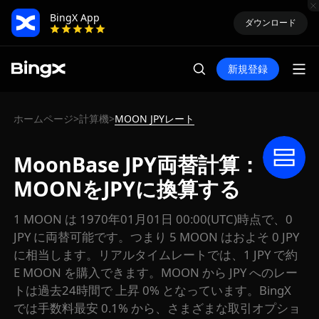
BingX App
ダウンロード
新規登録
ホームページ
計算機
MOON JPYレート
>
>
MoonBase JPY両替計算：
MOONをJPYに換算する
1 MOON は 1970年01月01日 00:00(UTC)時点で、0
JPY に両替可能です。つまり 5 MOON はおよそ 0 JPY
に相当します。リアルタイムレートでは、1 JPY で約
E MOON を購入できます。MOON から JPY へのレー
トは過去24時間で 上昇 0% となっています。BingX
では手数料最安 0.1% から、さまざまな取引オプショ