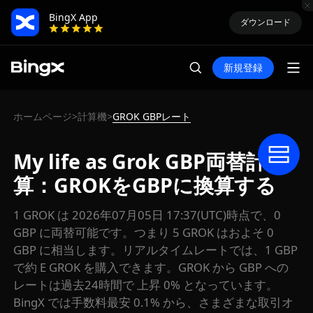
BingX App
ダウンロード
新規登録
ホームページ
計算機
GROK GBPレート
>
>
My life as Grok GBP両替計
算：GROKをGBPに換算する
1 GROK は 2026年07月05日 17:37(UTC)時点で、0
GBP に両替可能です。つまり 5 GROK はおよそ 0
GBP に相当します。リアルタイムレートでは、1 GBP
で約 E GROK を購入できます。GROK から GBP への
レートは過去24時間で 上昇 0% となっています。
BingX では手数料最安 0.1% から、さまざまな取引オ