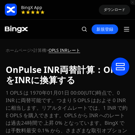
BingX App
ダウンロード
新規登録
ホームページ
計算機
OPLS INRレート
>
>
OnPulse INR両替計算：OPLS
をINRに換算する
1 OPLS は 1970年01月01日 00:00(UTC)時点で、0
INR に両替可能です。つまり 5 OPLS はおよそ 0 INR
に相当します。リアルタイムレートでは、1 INR で約
E OPLS を購入できます。OPLS から INR へのレート
は過去24時間で 上昇 0% となっています。BingX で
は手数料最安 0.1% から、さまざまな取引オプション