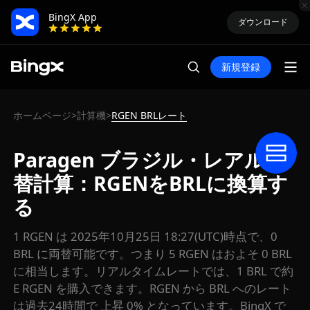
BingX App
ダウンロード
新規登録
ホームページ
計算機
RGEN BRLレート
>
>
Paragen ブラジル・レアル両
替計算：RGENをBRLに換算す
る
1 RGEN は 2025年10月25日 18:27(UTC)時点で、0
BRL に両替可能です。つまり 5 RGEN はおよそ 0 BRL
に相当します。リアルタイムレートでは、1 BRL で約
E RGEN を購入できます。RGEN から BRL へのレート
は過去24時間で 上昇 0% となっています。BingX で