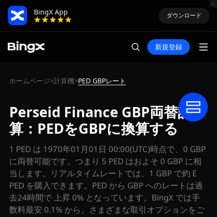
BingX App
ダウンロード
新規登録
ホームページ
計算機
PED GBPレート
>
>
Perseid Finance GBP両替計
算：PEDをGBPに換算する
1 PED は 1970年01月01日 00:00(UTC)時点で、0 GBP
に両替可能です。つまり 5 PED はおよそ 0 GBP に相
当します。リアルタイムレートでは、1 GBP で約 E
PED を購入できます。PED から GBP へのレートは過
去24時間で 上昇 0% となっています。BingX では手
数料最安 0.1% から、さまざまな取引オプションをご