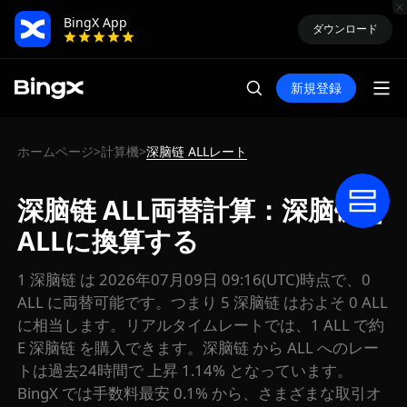
BingX App
ダウンロード
新規登録
ホームページ
計算機
深脑链 ALLレート
>
>
深脑链 ALL両替計算：深脑链を
ALLに換算する
1 深脑链 は 2026年07月09日 09:16(UTC)時点で、0
ALL に両替可能です。つまり 5 深脑链 はおよそ 0 ALL
に相当します。リアルタイムレートでは、1 ALL で約
E 深脑链 を購入できます。深脑链 から ALL へのレー
トは過去24時間で 上昇 1.14% となっています。
BingX では手数料最安 0.1% から、さまざまな取引オ