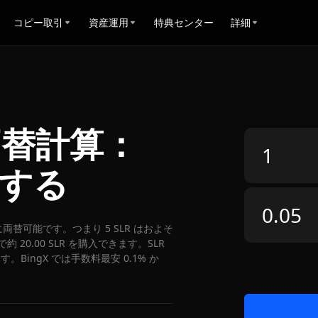
コピー取引
資産運用
特典センター
詳細
UR両替計算：
算する
EUR に両替可能です。つまり 5 SLR はおよそ
約 20.00 SLR を購入できます。SLR
。BingX では手数料最安 0.1% か