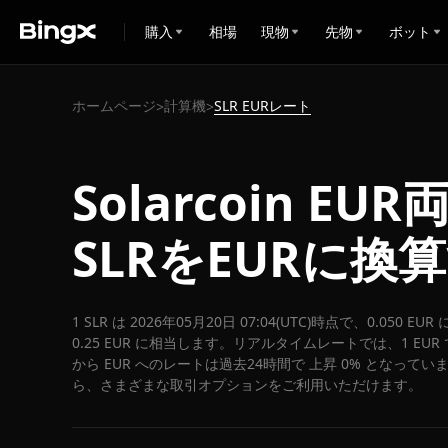
購入
相場
現物
先物
ボット
ホームページ
計算機
SLR EURレート
>
>
Solarcoin E
SLRをEURに換
1 SLR は 2026年05月20日 07:04(UTC)時点で、0.050 
0.25 EUR に相当します。リアルタイムレートでは、1 EUR で
から EUR へのレートは過去24時間で 上昇 0% となっています
ら、さまざまな取引オプションをご利用いただけます。