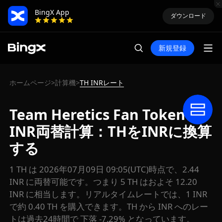
BingX App
ダウンロード
新規登録
ホームページ
計算機
TH INRレート
>
>
Team Heretics Fan Token
INR両替計算：THをINRに換算
する
1 TH は 2026年07月09日 09:05(UTC)時点で、2.44
INR に両替可能です。つまり 5 TH はおよそ 12.20
INR に相当します。リアルタイムレートでは、1 INR
で約 0.40 TH を購入できます。TH から INR へのレー
トは過去24時間で 下落 -7.29% となっています。