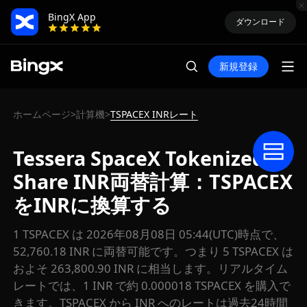
BingX App
ダウンロード
新規登録
ホームページ
計算機
TSPACEX INRレート
>
>
Tessera SpaceX Tokenized
Share INR両替計算：TSPACEX
をINRに換算する
1 TSPACEX は 2026年08月08日 05:44(UTC)時点で、
52,760.18 INR に両替可能です。つまり 5 TSPACEX は
およそ 263,800.90 INR に相当します。リアルタイム
レートでは、1 INR で約 0.000018 TSPACEX を購入で
きます。TSPACEX から INR へのレートは過去24時間