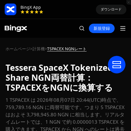
BingX App
ダウンロード
新規登録
ホームページ
計算機
TSPACEX NGNレート
>
>
Tessera SpaceX Tokenized
Share NGN両替計算：
TSPACEXをNGNに換算する
1 TSPACEX は 2026年08月07日 20:44(UTC)時点で、
759,789.16 NGN に両替可能です。つまり 5 TSPACEX
はおよそ 3,798,945.80 NGN に相当します。リアルタ
イムレートでは、1 NGN で約 0.0000013 TSPACEX を
購入できます。TSPACEX から NGN へのレートは過去